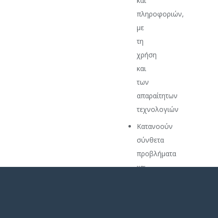
και
πληροφοριών,
με
τη
χρήση
και
των
απαραίτητων
τεχνολογιών
Κατανοούν
σύνθετα
προβλήματα
και
να
προτείνουν
λύσεις